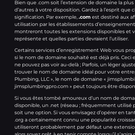
Bien que .com soit l’extension de domaine la plus
d’autres à votre disposition. Gardez à l’esprit q
signification. Par exemple,
.com
est destiné aux a
utilisation par les établissements d’enseignemen
montreront toutes les extensions disponibles et
représente et quelles parties devraient l’utiliser.
Certains services d’enregistrement Web vous pr
si le nom de domaine souhaité est déjà pris. Ceci 
ne pouvez pas voir au-delà ; Parfois, un léger ajust
trouver le nom de domaine idéal pour votre entrepr
Plumbing, LLC », le nom de domaine « jimsplumbing
jimsplumbingpro.com » peut toujours être disponi
Si vous êtes tombé amoureux d’un nom de domaine,
disponible, un .net (réseau ; fréquemment utilisé p
soit une option. Si vous envisagez d’opérer en tan
.org a certainement connu une popularité croissant
utiliseront probablement par défaut une extension
alors soyez prêt à en tenir compte lorsqu’il s’agi