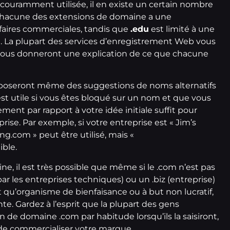
 couramment utilisée, il en existe un certain nombre
ue chacune des extensions de domaine a une
ffaires commerciales, tandis que
.edu
est limité à une
t. La plupart des services d’enregistrement Web vous
 vous donneront une explication de ce que chacune
oposeront même des suggestions de noms alternatifs
est utile si vous êtes bloqué sur un nom et que vous
ement par rapport à votre idée initiale suffit pour
ise. Par exemple, si votre entreprise est « Jim’s
.com » peut être utilisé, mais «
ble.
 il est très possible que même si le .com n’est pas
ar les entreprises techniques) ou un .biz (entreprise)
t qu’organisme de bienfaisance ou à but non lucratif,
e. Gardez à l’esprit que la plupart des gens
 de domaine .com par habitude lorsqu’ils la saisiront,
ra de commercialiser votre marque.