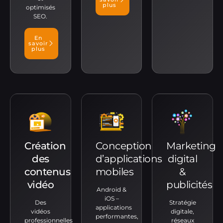
plus
optimisés
SEO.
En
savoir
plus
Création
Conception
Marketing
des
d’applications
digital
contenus
mobiles
&
vidéo
publicités
Android &
iOS –
Des
Stratégie
applications
vidéos
digitale,
performantes,
professionnelles
réseaux