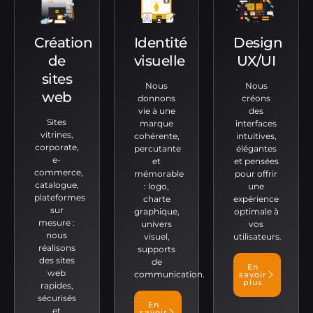
Création
Identité
Design
de
visuelle
UX/UI
sites
Nous
Nous
web
donnons
créons
vie à une
des
Sites
marque
interfaces
vitrines,
cohérente,
intuitives,
corporate,
percutante
élégantes
e-
et
et pensées
commerce,
mémorable
pour offrir
catalogue,
: logo,
une
plateformes
charte
expérience
sur
graphique,
optimale à
mesure :
univers
vos
nous
visuel,
utilisateurs.
réalisons
supports
des sites
de
En
web
communication.
savoir
plus
rapides,
sécurisés
En
et
savoir