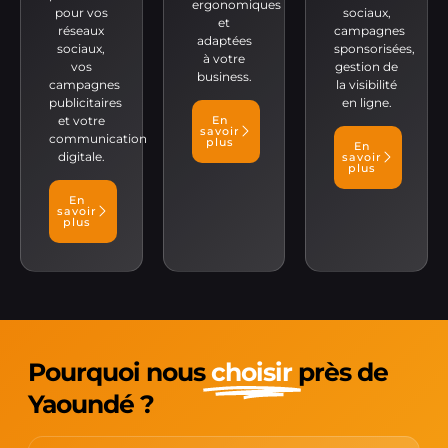
ergonomiques
pour vos
sociaux,
et
réseaux
campagnes
adaptées
sociaux,
sponsorisées,
à votre
vos
gestion de
business.
campagnes
la visibilité
publicitaires
en ligne.
et votre
En
savoir
communication
plus
En
digitale.
savoir
plus
En
savoir
plus
Pourquoi nous
choisir
près de
Yaoundé ?