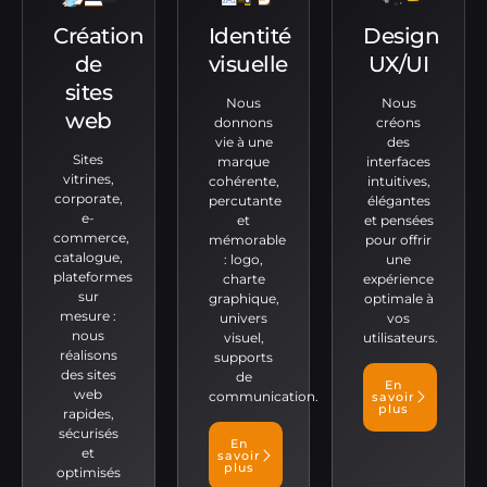
Création
Identité
Design
de
visuelle
UX/UI
sites
Nous
Nous
web
donnons
créons
vie à une
des
Sites
marque
interfaces
vitrines,
cohérente,
intuitives,
corporate,
percutante
élégantes
e-
et
et pensées
commerce,
mémorable
pour offrir
catalogue,
: logo,
une
plateformes
charte
expérience
sur
graphique,
optimale à
mesure :
univers
vos
nous
visuel,
utilisateurs.
réalisons
supports
des sites
de
En
web
communication.
savoir
plus
rapides,
sécurisés
En
et
savoir
plus
optimisés