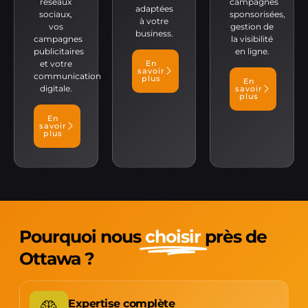
réseaux
campagnes
adaptées
sociaux,
sponsorisées,
à votre
vos
gestion de
business.
campagnes
la visibilité
publicitaires
en ligne.
et votre
En
savoir
communication
plus
En
digitale.
savoir
plus
En
savoir
plus
Pourquoi nous
choisir
près de
Ottawa ?
Expertise complète