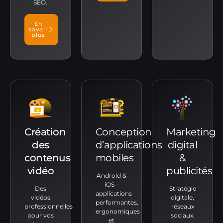
SEO.
En
savoir
plus
Création
Conception
Marketing
des
d’applications
digital
contenus
mobiles
&
vidéo
publicités
Android &
iOS –
Des
Stratégie
applications
vidéos
digitale,
performantes,
professionnelles
réseaux
ergonomiques
pour vos
sociaux,
et