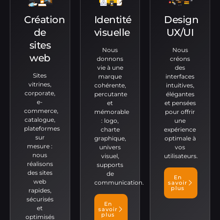
Création
Identité
Design
de
visuelle
UX/UI
sites
Nous
Nous
web
donnons
créons
vie à une
des
Sites
marque
interfaces
vitrines,
cohérente,
intuitives,
corporate,
percutante
élégantes
e-
et
et pensées
commerce,
mémorable
pour offrir
catalogue,
: logo,
une
plateformes
charte
expérience
sur
graphique,
optimale à
mesure :
univers
vos
nous
visuel,
utilisateurs.
réalisons
supports
des sites
de
En
web
communication.
savoir
plus
rapides,
sécurisés
En
et
savoir
plus
optimisés