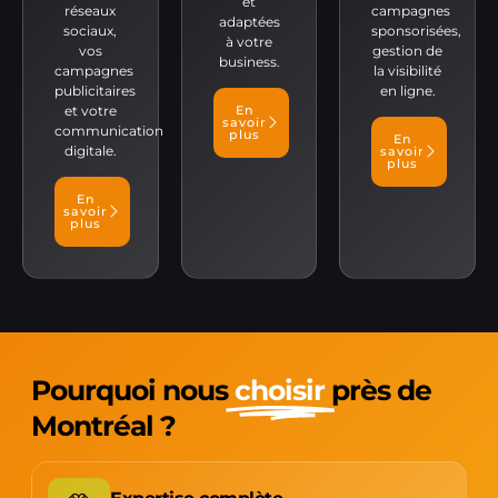
et
réseaux
campagnes
adaptées
sociaux,
sponsorisées,
à votre
vos
gestion de
business.
campagnes
la visibilité
publicitaires
en ligne.
et votre
En
savoir
communication
plus
En
digitale.
savoir
plus
En
savoir
plus
Pourquoi nous
choisir
près de
Montréal ?