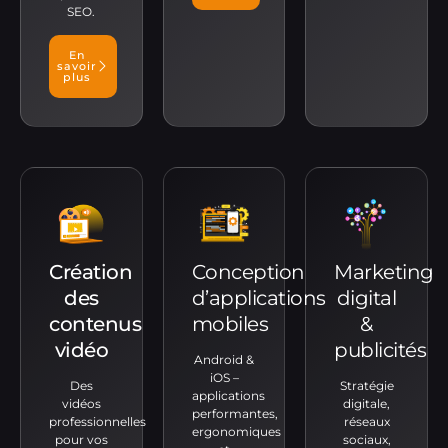
SEO.
En
savoir
plus
Création
Conception
Marketing
des
d’applications
digital
contenus
mobiles
&
vidéo
publicités
Android &
iOS –
Des
Stratégie
applications
vidéos
digitale,
performantes,
professionnelles
réseaux
ergonomiques
pour vos
sociaux,