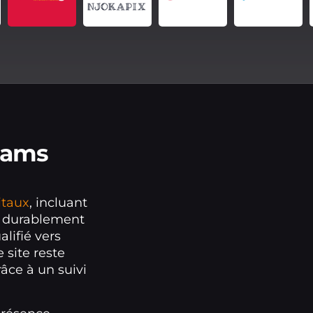
eams
itaux
, incluant
r durablement
alifié vers
 site reste
râce à un suivi