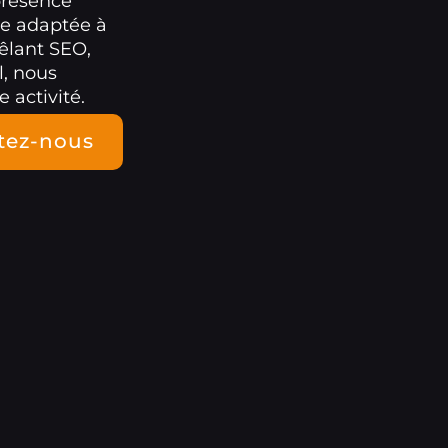
présence
le adaptée à
êlant SEO,
l, nous
 activité.
tez-nous