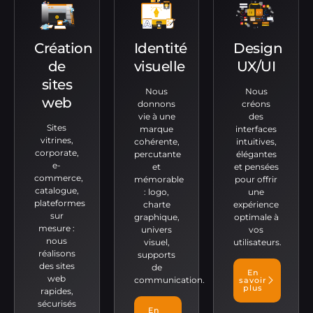
Création
Identité
Design
de
visuelle
UX/UI
sites
Nous
Nous
web
donnons
créons
vie à une
des
Sites
marque
interfaces
vitrines,
cohérente,
intuitives,
corporate,
percutante
élégantes
e-
et
et pensées
commerce,
mémorable
pour offrir
catalogue,
: logo,
une
plateformes
charte
expérience
sur
graphique,
optimale à
mesure :
univers
vos
nous
visuel,
utilisateurs.
réalisons
supports
des sites
de
En
web
communication.
savoir
plus
rapides,
sécurisés
En