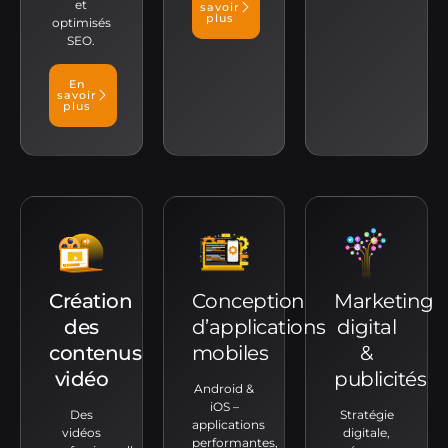
et
savoir
plus
optimisés
SEO.
En
savoir
plus
Création
Conception
Marketing
des
d’applications
digital
contenus
mobiles
&
vidéo
publicités
Android &
iOS –
Des
Stratégie
applications
vidéos
digitale,
performantes,