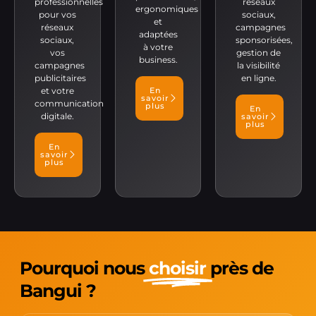
professionnelles
réseaux
ergonomiques
pour vos
sociaux,
et
réseaux
campagnes
adaptées
sociaux,
sponsorisées,
à votre
vos
gestion de
business.
campagnes
la visibilité
publicitaires
en ligne.
et votre
En
savoir
communication
plus
En
digitale.
savoir
plus
En
savoir
plus
Pourquoi nous
choisir
près de
Bangui ?