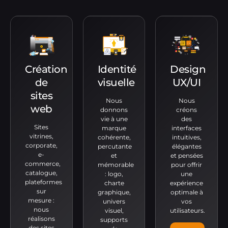
Création
Identité
Design
de
visuelle
UX/UI
sites
Nous
Nous
web
donnons
créons
vie à une
des
Sites
marque
interfaces
vitrines,
cohérente,
intuitives,
corporate,
percutante
élégantes
e-
et
et pensées
commerce,
mémorable
pour offrir
catalogue,
: logo,
une
plateformes
charte
expérience
sur
graphique,
optimale à
mesure :
univers
vos
nous
visuel,
utilisateurs.
réalisons
supports
des sites