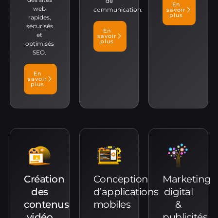
de
En
web
communication.
savoir
plus
rapides,
sécurisés
En
et
savoir
plus
optimisés
SEO.
En
savoir
plus
Création
Conception
Marketing
des
d’applications
digital
contenus
mobiles
&
vidéo
publicités