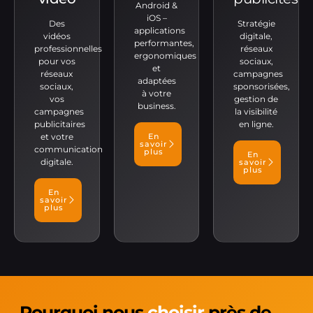
Android &
iOS –
Des
Stratégie
applications
vidéos
digitale,
performantes,
professionnelles
réseaux
ergonomiques
pour vos
sociaux,
et
réseaux
campagnes
adaptées
sociaux,
sponsorisées,
à votre
vos
gestion de
business.
campagnes
la visibilité
publicitaires
en ligne.
et votre
En
savoir
communication
plus
En
digitale.
savoir
plus
En
savoir
plus
Pourquoi nous
choisir
près de