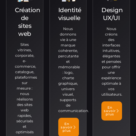
Création
Identité
Design
de
visuelle
UX/UI
sites
Nous
Nous
web
donnons
créons
vie à une
des
Sites
marque
interfaces
vitrines,
cohérente,
intuitives,
corporate,
percutante
élégantes
e-
et
et pensées
commerce,
mémorable
pour offrir
catalogue,
: logo,
une
plateformes
charte
expérience
sur
graphique,
optimale à
mesure :
univers
vos
nous
visuel,
utilisateurs.
réalisons
supports
des sites
de
En
web
communication.
savoir
plus
rapides,
sécurisés
En
et
savoir
plus
optimisés