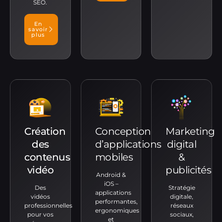
SEO.
En
savoir
plus
Création
Conception
Marketing
des
d’applications
digital
contenus
mobiles
&
vidéo
publicités
Android &
iOS –
Des
Stratégie
applications
vidéos
digitale,
performantes,
professionnelles
réseaux
ergonomiques
pour vos
sociaux,
et