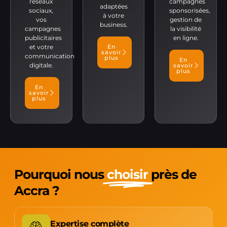
réseaux
campagnes
adaptées
sociaux,
sponsorisées,
à votre
vos
gestion de
business.
campagnes
la visibilité
publicitaires
en ligne.
et votre
En
savoir
communication
plus
En
digitale.
savoir
plus
En
savoir
plus
Pourquoi nous
choisir
près de
Accra ?
Expertise complète