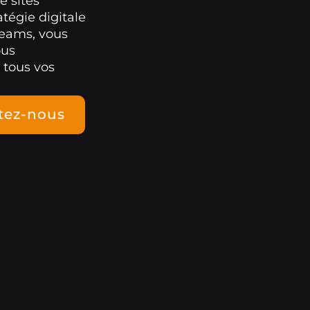
e sites
atégie digitale
Teams, vous
ous
 tous vos
tez-nous