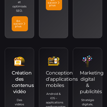
En
et
savoir
plus
optimisés
SEO.
En
savoir
plus
Création
Conception
Marketing
des
d’applications
digital
contenus
mobiles
&
vidéo
publicités
Android &
iOS –
Des
Stratégie
applications
vidéos
digitale,
performantes,