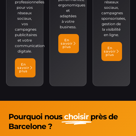
professionnelles
réseaux
ergonomiques
pour vos
sociaux,
et
réseaux
campagnes
adaptées
sociaux,
sponsorisées,
à votre
vos
gestion de
business.
campagnes
la visibilité
publicitaires
en ligne.
et votre
En
savoir
communication
plus
En
digitale.
savoir
plus
En
savoir
plus
Pourquoi nous
choisir
près de
Barcelone ?