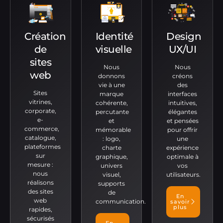
Création
Identité
Design
de
visuelle
UX/UI
sites
Nous
Nous
web
donnons
créons
vie à une
des
Sites
marque
interfaces
vitrines,
cohérente,
intuitives,
corporate,
percutante
élégantes
e-
et
et pensées
commerce,
mémorable
pour offrir
catalogue,
: logo,
une
plateformes
charte
expérience
sur
graphique,
optimale à
mesure :
univers
vos
nous
visuel,
utilisateurs.
réalisons
supports
des sites
de
En
web
communication.
savoir
plus
rapides,
sécurisés