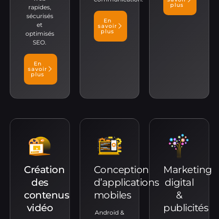
plus
rapides,
sécurisés
En
et
savoir
plus
optimisés
SEO.
En
savoir
plus
Création
Conception
Marketing
des
d’applications
digital
contenus
mobiles
&
vidéo
publicités
Android &