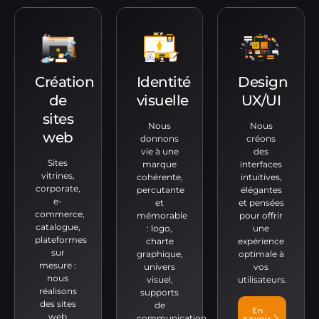
Création
Identité
Design
de
visuelle
UX/UI
sites
Nous
Nous
web
donnons
créons
vie à une
des
Sites
marque
interfaces
vitrines,
cohérente,
intuitives,
corporate,
percutante
élégantes
e-
et
et pensées
commerce,
mémorable
pour offrir
catalogue,
: logo,
une
plateformes
charte
expérience
sur
graphique,
optimale à
mesure :
univers
vos
nous
visuel,
utilisateurs.
réalisons
supports
des sites
de
En
web
communication.
savoir