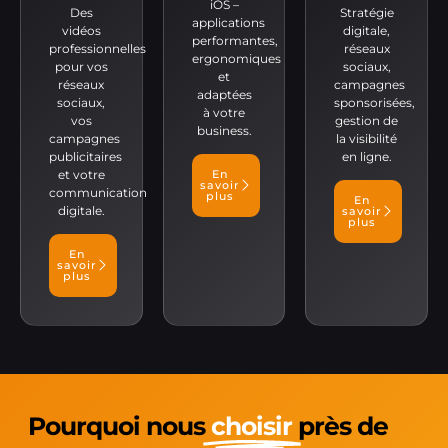
iOS –
Des
Stratégie
applications
vidéos
digitale,
performantes,
professionnelles
réseaux
ergonomiques
pour vos
sociaux,
et
réseaux
campagnes
adaptées
sociaux,
sponsorisées,
à votre
vos
gestion de
business.
campagnes
la visibilité
publicitaires
en ligne.
et votre
En
savoir
communication
plus
En
digitale.
savoir
plus
En
savoir
plus
Pourquoi nous
choisir
près de