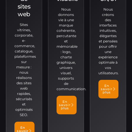
sites
Nous
Nous
web
donnons
créons
vie à une
des
Sites
marque
interfaces
vitrines,
cohérente,
intuitives,
corporate,
percutante
élégantes
e-
et
et pensées
commerce,
mémorable
pour offrir
catalogue,
: logo,
une
plateformes
charte
expérience
sur
graphique,
optimale à
mesure :
univers
vos
nous
visuel,
utilisateurs.
réalisons
supports
des sites
de
En
web
communication.
savoir
plus
rapides,
sécurisés
En
et
savoir
plus
optimisés
SEO.
En
savoir