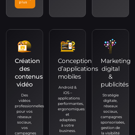
plus
Création
Conception
Marketing
des
d’applications
digital
contenus
mobiles
&
vidéo
publicités
Android &
iOS –
Des
Stratégie
applications
vidéos
digitale,
performantes,
professionnelles
réseaux
ergonomiques
pour vos
sociaux,
et
réseaux
campagnes
adaptées
sociaux,
sponsorisées,
à votre
vos
gestion de
business.
campagnes
la visibilité