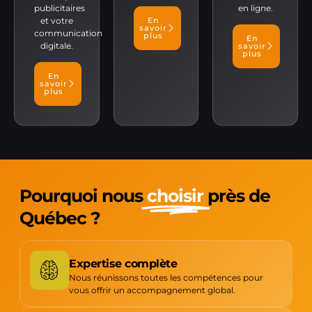
publicitaires
en ligne.
et votre
En
savoir
communication
plus
En
digitale.
savoir
plus
En
savoir
plus
Pourquoi nous
choisir
près de
Québec ?
Expertise complète
Nous réunissons toutes les compétences pour
vous offrir un accompagnement global.