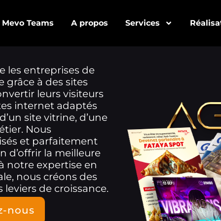
Mevo Teams
A propos
Services
Réalisa
e les entreprises de
 grâce à des sites
ertir leurs visiteurs
tes internet adaptés
d’un site vitrine, d’une
tier. Nous
isés et parfaitement
d’offrir la meilleure
 à notre expertise en
le, nous créons des
 leviers de croissance.
z-nous