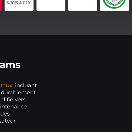
eams
itaux
, incluant
r durablement
alifié vers
maintenance
 des
sateur