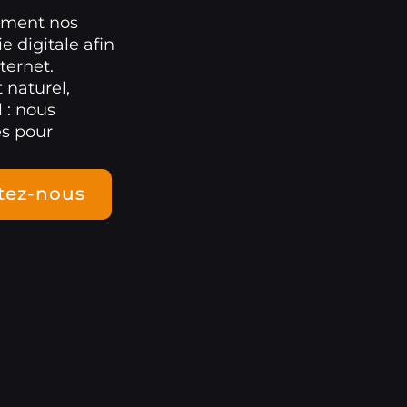
ement nos
e digitale afin
ternet.
 naturel,
 : nous
es pour
tez-nous