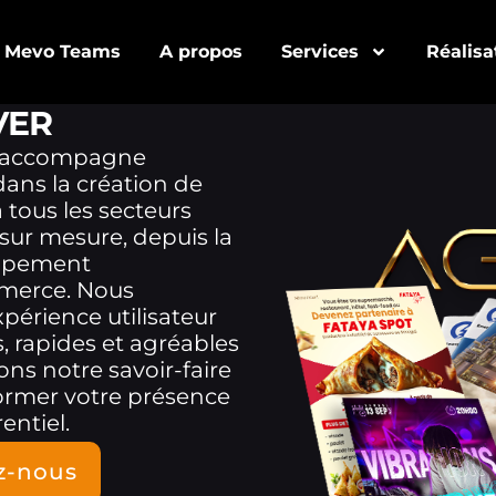
Mevo Teams
A propos
Services
Réalisa
VER
accompagne
ans la création de
 tous les secteurs
 sur mesure, depuis la
loppement
mmerce. Nous
xpérience utilisateur
, rapides et agréables
tons notre savoir-faire
former votre présence
entiel.
z-nous