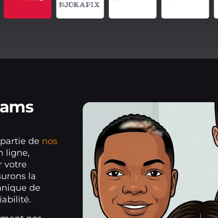
eams
 partie de
nos
 ligne,
 votre
surons la
chnique de
iabilité.