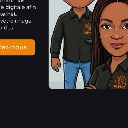
ement nos
e digitale afin
ternet.
 votre image
er des
tez-nous