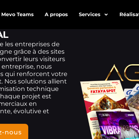
Mevo Teams
A propos
Services
Réalisa
AL
e les entreprises de
gne grâce à des sites
ertir leurs visiteurs
re entreprise, nous
 qui renforcent votre
. Nos solutions allient
imisation technique
 Chaque projet est
mmerciaux en
te, évolutive et
z-nous