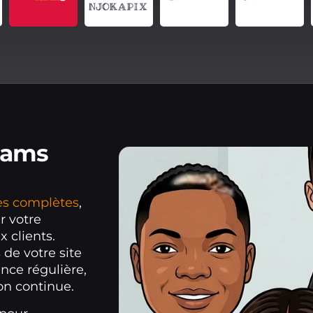
eams
les complètes
,
r votre
 clients.
de votre site
nce régulière,
on continue.