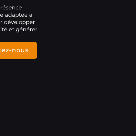
présence
le adaptée à
ur développer
ité et générer
tez-nous