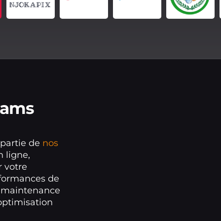
eams
 partie de
nos
 ligne,
 votre
rformances de
e maintenance
 optimisation