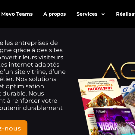
Mevo Teams
A propos
Services
Réalisa
e les entreprises de
gne grâce à des sites
ertir leurs visiteurs
tes internet adaptés
d’un site vitrine, d’une
tier. Nos solutions
 et optimisation
et durable. Nous
t à renforcer votre
t soutenir durablement
z-nous