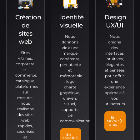
Création
Identité
Design
de
visuelle
UX/UI
sites
Nous
Nous
web
donnons
créons
vie à une
des
Sites
marque
interfaces
vitrines,
cohérente,
intuitives,
corporate,
percutante
élégantes
e-
et
et pensées
commerce,
mémorable
pour offrir
catalogue,
: logo,
une
plateformes
charte
expérience
sur
graphique,
optimale à
mesure :
univers
vos
nous
visuel,
utilisateurs.
réalisons
supports
des sites
de
En
web
communication.
savoir
plus
rapides,
sécurisés
En
et
savoir