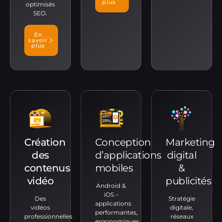
plus
optimisés
SEO.
En
savoir
plus
Création
Conception
Marketing
des
d’applications
digital
contenus
mobiles
&
vidéo
publicités
Android &
iOS –
Des
Stratégie
applications
vidéos
digitale,
performantes,
professionnelles
réseaux
ergonomiques