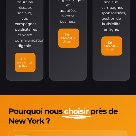
pour vos
sociaux,
et
réseaux
campagnes
adaptées
sociaux,
sponsorisées,
à votre
vos
gestion de
business.
campagnes
la visibilité
publicitaires
en ligne.
et votre
En
savoir
communication
plus
En
digitale.
savoir
plus
En
savoir
plus
Pourquoi nous
choisir
près de
New York ?