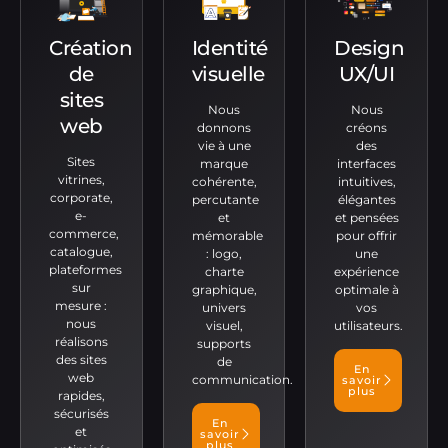
Création
Identité
Design
de
visuelle
UX/UI
sites
Nous
Nous
web
donnons
créons
vie à une
des
Sites
marque
interfaces
vitrines,
cohérente,
intuitives,
corporate,
percutante
élégantes
e-
et
et pensées
commerce,
mémorable
pour offrir
catalogue,
: logo,
une
plateformes
charte
expérience
sur
graphique,
optimale à
mesure :
univers
vos
nous
visuel,
utilisateurs.
réalisons
supports
des sites
de
En
web
communication.
savoir
plus
rapides,
sécurisés
En
et
savoir
plus