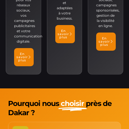
et
réseaux
campagnes
adaptées
sociaux,
sponsorisées,
à votre
vos
gestion de
business.
campagnes
la visibilité
publicitaires
en ligne.
et votre
En
savoir
communication
plus
En
digitale.
savoir
plus
En
savoir
plus
Pourquoi nous
choisir
près de
Dakar ?