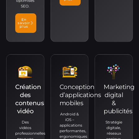
optimisés
SEO.
En
savoir
plus
Création
Conception
Marketing
des
d’applications
digital
contenus
mobiles
&
vidéo
publicités
Android &
iOS –
Des
Stratégie
applications
vidéos
digitale,
performantes,
professionnelles
réseaux
ergonomiques
pour vos
sociaux,