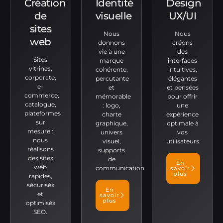
Création
Identité
Design
de
visuelle
UX/UI
sites
Nous
Nous
web
donnons
créons
vie à une
des
Sites
marque
interfaces
vitrines,
cohérente,
intuitives,
corporate,
percutante
élégantes
e-
et
et pensées
commerce,
mémorable
pour offrir
catalogue,
: logo,
une
plateformes
charte
expérience
sur
graphique,
optimale à
mesure :
univers
vos
nous
visuel,
utilisateurs.
réalisons
supports
des sites
de
En
web
communication.
savoir
plus
rapides,
sécurisés
En
et
savoir
plus
optimisés
SEO.