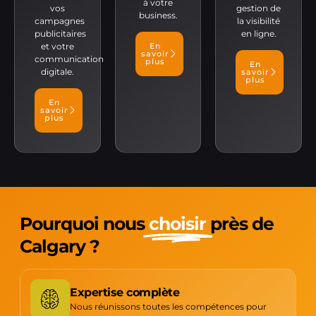
à votre
vos
gestion de
business.
campagnes
la visibilité
publicitaires
en ligne.
et votre
En
savoir
communication
plus
En
digitale.
savoir
plus
En
savoir
plus
Pourquoi nous
choisir
près de
Calgary ?
Expertise complète
Nous réunissons toutes les compétences pour