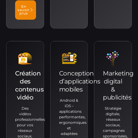
En
savoir
plus
Création
Conception
Marketing
des
d’applications
digital
contenus
mobiles
&
vidéo
publicités
Android &
iOS –
Des
Stratégie
applications
vidéos
digitale,
performantes,
professionnelles
réseaux
ergonomiques
pour vos
sociaux,
et
réseaux
campagnes
adaptées
sociaux,
sponsorisées,