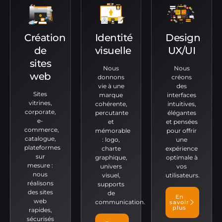
Création
Identité
Design
de
visuelle
UX/UI
sites
Nous
Nous
web
donnons
créons
vie à une
des
Sites
marque
interfaces
vitrines,
cohérente,
intuitives,
corporate,
percutante
élégantes
e-
et
et pensées
commerce,
mémorable
pour offrir
catalogue,
: logo,
une
plateformes
charte
expérience
sur
graphique,
optimale à
mesure :
univers
vos
nous
visuel,
utilisateurs.
réalisons
supports
des sites
de
En
web
communication.
savoir
plus
rapides,
sécurisés