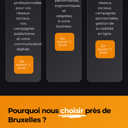
performantes,
professionnelles
réseaux
ergonomiques
pour vos
sociaux,
et
réseaux
campagnes
adaptées
sociaux,
sponsorisées,
à votre
vos
gestion de
business.
campagnes
la visibilité
publicitaires
en ligne.
et votre
En
savoir
communication
plus
En
digitale.
savoir
plus
En
savoir
plus
Pourquoi nous
choisir
près de
Bruxelles ?