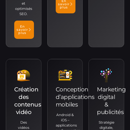
En
et
savoir
plus
optimisés
SEO.
En
savoir
plus
Création
Conception
Marketing
des
d’applications
digital
contenus
mobiles
&
vidéo
publicités
Android &
iOS –
Des
Stratégie
applications
vidéos
digitale,