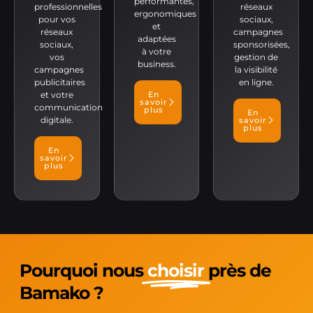
performantes,
professionnelles
réseaux
ergonomiques
pour vos
sociaux,
et
réseaux
campagnes
adaptées
sociaux,
sponsorisées,
à votre
vos
gestion de
business.
campagnes
la visibilité
publicitaires
en ligne.
et votre
En
savoir
communication
plus
En
digitale.
savoir
plus
En
savoir
plus
Pourquoi nous
choisir
près de
Bamako ?