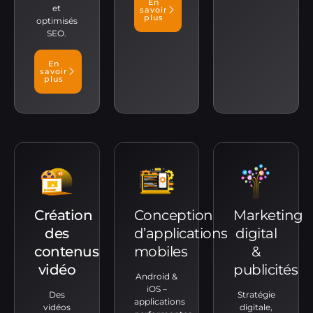
En
et
savoir
plus
optimisés
SEO.
En
savoir
plus
Création
Conception
Marketing
des
d’applications
digital
contenus
mobiles
&
vidéo
publicités
Android &
iOS –
Des
Stratégie
applications
vidéos
digitale,