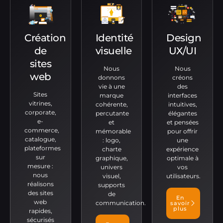
Création
Identité
Design
de
visuelle
UX/UI
sites
Nous
Nous
web
donnons
créons
vie à une
des
Sites
marque
interfaces
vitrines,
cohérente,
intuitives,
corporate,
percutante
élégantes
e-
et
et pensées
commerce,
mémorable
pour offrir
catalogue,
: logo,
une
plateformes
charte
expérience
sur
graphique,
optimale à
mesure :
univers
vos
nous
visuel,
utilisateurs.
réalisons
supports
des sites
de
En
web
communication.
savoir
plus
rapides,
sécurisés