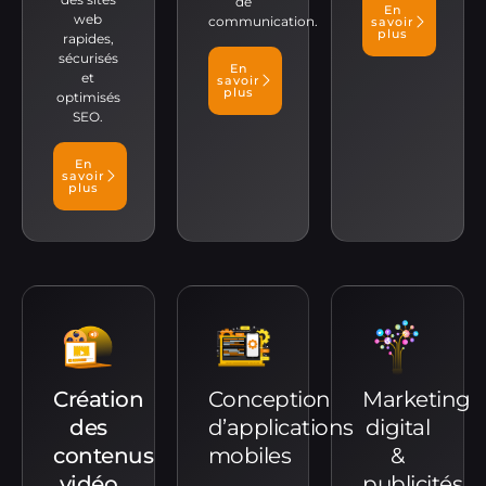
de
En
web
communication.
savoir
plus
rapides,
sécurisés
En
et
savoir
plus
optimisés
SEO.
En
savoir
plus
Création
Conception
Marketing
des
d’applications
digital
contenus
mobiles
&
vidéo
publicités