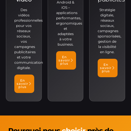
Android &
iOS –
Des
Stratégie
applications
vidéos
digitale,
performantes,
professionnelles
réseaux
ergonomiques
pour vos
sociaux,
et
réseaux
campagnes
adaptées
sociaux,
sponsorisées,
à votre
vos
gestion de
business.
campagnes
la visibilité
publicitaires
en ligne.
et votre
En
savoir
communication
plus
En
digitale.
savoir
plus
En
savoir
plus
Pourquoi nous
choisir
près de