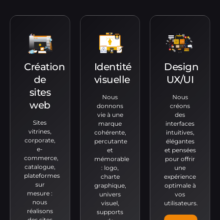
Création
Identité
Design
de
visuelle
UX/UI
sites
Nous
Nous
web
donnons
créons
vie à une
des
Sites
marque
interfaces
vitrines,
cohérente,
intuitives,
corporate,
percutante
élégantes
e-
et
et pensées
commerce,
mémorable
pour offrir
catalogue,
: logo,
une
plateformes
charte
expérience
sur
graphique,
optimale à
mesure :
univers
vos
nous
visuel,
utilisateurs.
réalisons
supports
des sites