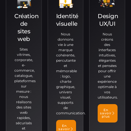
Création
Identité
Design
de
visuelle
UX/UI
sites
Nous
Nous
web
donnons
créons
vie à une
des
Sites
marque
interfaces
vitrines,
cohérente,
intuitives,
corporate,
percutante
élégantes
e-
et
et pensées
commerce,
mémorable
pour offrir
catalogue,
: logo,
une
plateformes
charte
expérience
sur
graphique,
optimale à
mesure :
univers
vos
nous
visuel,
utilisateurs.
réalisons
supports
des sites
de
En
web
communication.
savoir
plus
rapides,
sécurisés
En
et
savoir