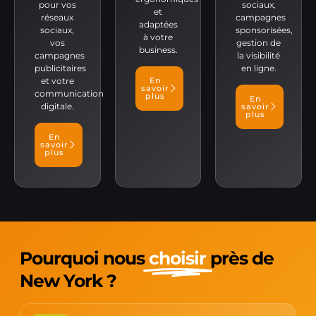
pour vos
sociaux,
et
réseaux
campagnes
adaptées
sociaux,
sponsorisées,
à votre
vos
gestion de
business.
campagnes
la visibilité
publicitaires
en ligne.
et votre
En
savoir
communication
plus
En
digitale.
savoir
plus
En
savoir
plus
Pourquoi nous
choisir
près de
New York ?