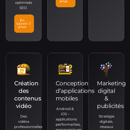
plus
optimisés
SEO.
En
savoir
plus
Création
Conception
Marketing
des
d’applications
digital
contenus
mobiles
&
vidéo
publicités
Android &
iOS –
Des
Stratégie
applications
vidéos
digitale,
performantes,
professionnelles
réseaux
ergonomiques