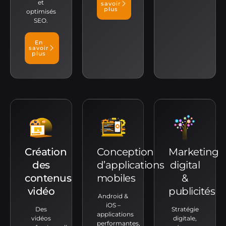
et
savoir
plus
optimisés
SEO.
En
savoir
plus
Création
Conception
Marketing
des
d’applications
digital
contenus
mobiles
&
vidéo
publicités
Android &
iOS –
Des
Stratégie
applications
vidéos
digitale,
performantes,