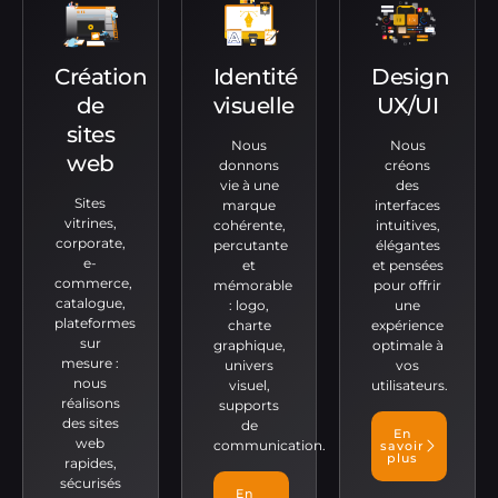
Création
Identité
Design
de
visuelle
UX/UI
sites
Nous
Nous
web
donnons
créons
vie à une
des
Sites
marque
interfaces
vitrines,
cohérente,
intuitives,
corporate,
percutante
élégantes
e-
et
et pensées
commerce,
mémorable
pour offrir
catalogue,
: logo,
une
plateformes
charte
expérience
sur
graphique,
optimale à
mesure :
univers
vos
nous
visuel,
utilisateurs.
réalisons
supports
des sites
de
En
web
communication.
savoir
plus
rapides,
sécurisés
En