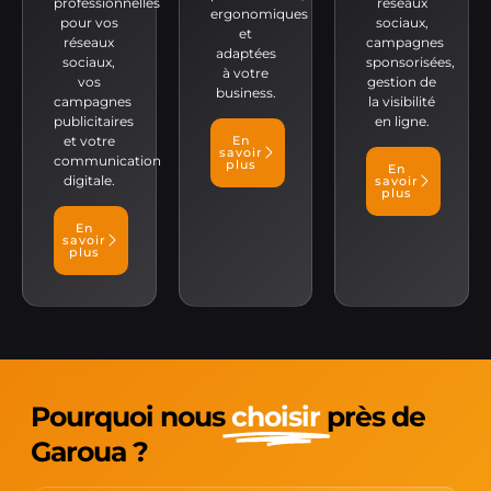
professionnelles
réseaux
ergonomiques
pour vos
sociaux,
et
réseaux
campagnes
adaptées
sociaux,
sponsorisées,
à votre
vos
gestion de
business.
campagnes
la visibilité
publicitaires
en ligne.
et votre
En
savoir
communication
plus
En
digitale.
savoir
plus
En
savoir
plus
Pourquoi nous
choisir
près de
Garoua ?