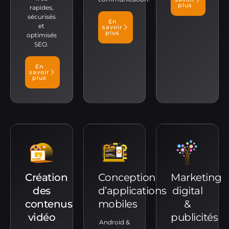
plus
rapides,
sécurisés
En
et
savoir
plus
optimisés
SEO.
En
savoir
plus
Création
Conception
Marketing
des
d’applications
digital
contenus
mobiles
&
vidéo
publicités
Android &