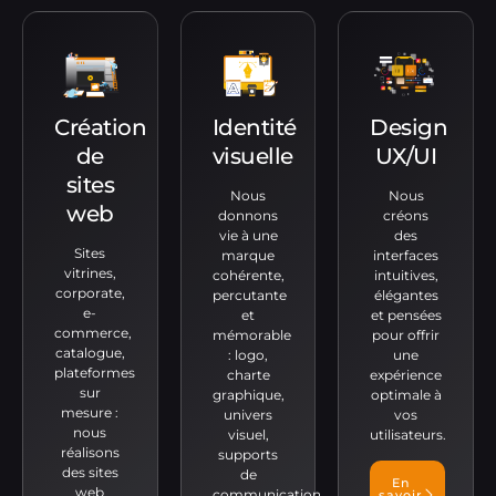
Création
Identité
Design
de
visuelle
UX/UI
sites
Nous
Nous
web
donnons
créons
vie à une
des
Sites
marque
interfaces
vitrines,
cohérente,
intuitives,
corporate,
percutante
élégantes
e-
et
et pensées
commerce,
mémorable
pour offrir
catalogue,
: logo,
une
plateformes
charte
expérience
sur
graphique,
optimale à
mesure :
univers
vos
nous
visuel,
utilisateurs.
réalisons
supports
des sites
de
En
web
communication.
savoir