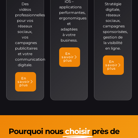
iOS –
Des
Stratégie
applications
vidéos
digitale,
performantes,
professionnelles
réseaux
ergonomiques
pour vos
sociaux,
et
réseaux
campagnes
adaptées
sociaux,
sponsorisées,
à votre
vos
gestion de
business.
campagnes
la visibilité
publicitaires
en ligne.
et votre
En
savoir
communication
plus
En
digitale.
savoir
plus
En
savoir
plus
Pourquoi nous
choisir
près de