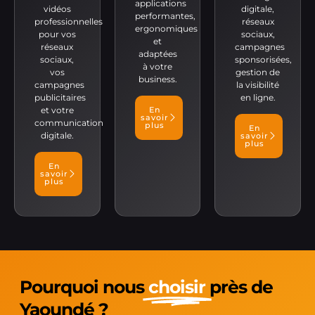
applications
vidéos
digitale,
performantes,
professionnelles
réseaux
ergonomiques
pour vos
sociaux,
et
réseaux
campagnes
adaptées
sociaux,
sponsorisées,
à votre
vos
gestion de
business.
campagnes
la visibilité
publicitaires
en ligne.
et votre
En
savoir
communication
plus
En
digitale.
savoir
plus
En
savoir
plus
Pourquoi nous
choisir
près de
Yaoundé ?