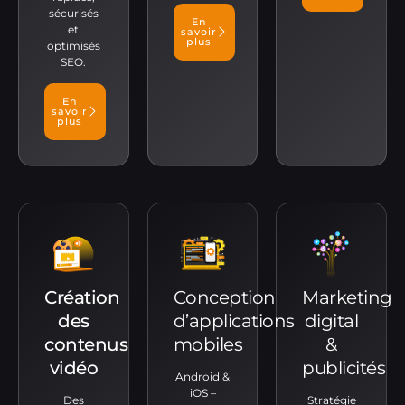
sécurisés
En
et
savoir
plus
optimisés
SEO.
En
savoir
plus
Création
Conception
Marketing
des
d’applications
digital
contenus
mobiles
&
vidéo
publicités
Android &
iOS –
Des
Stratégie