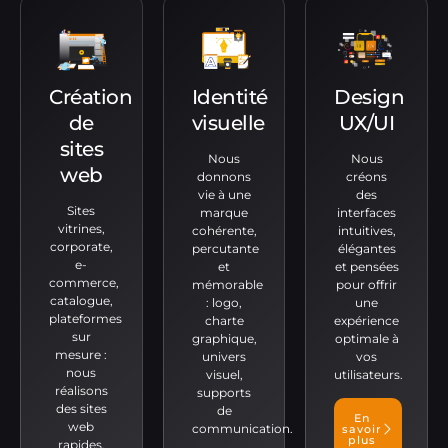
Création
Identité
Design
de
visuelle
UX/UI
sites
Nous
Nous
web
donnons
créons
vie à une
des
Sites
marque
interfaces
vitrines,
cohérente,
intuitives,
corporate,
percutante
élégantes
e-
et
et pensées
commerce,
mémorable
pour offrir
catalogue,
: logo,
une
plateformes
charte
expérience
sur
graphique,
optimale à
mesure :
univers
vos
nous
visuel,
utilisateurs.
réalisons
supports
des sites
de
En
web
communication.
savoir
plus
rapides,