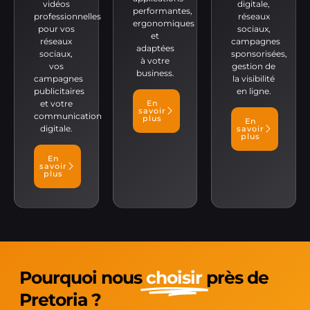
vidéos
digitale,
performantes,
professionnelles
réseaux
ergonomiques
pour vos
sociaux,
et
réseaux
campagnes
adaptées
sociaux,
sponsorisées,
à votre
vos
gestion de
business.
campagnes
la visibilité
publicitaires
en ligne.
et votre
En
savoir
communication
plus
En
digitale.
savoir
plus
En
savoir
plus
Pourquoi nous
choisir
près de
Pretoria ?