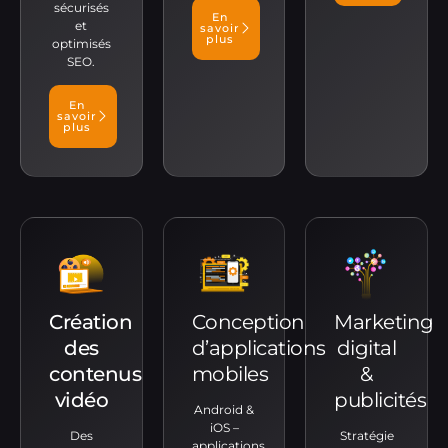
sécurisés
En
et
savoir
plus
optimisés
SEO.
En
savoir
plus
Création
Conception
Marketing
des
d’applications
digital
contenus
mobiles
&
vidéo
publicités
Android &
iOS –
Des
Stratégie
applications