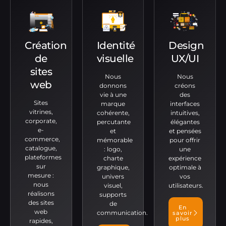
Création
Identité
Design
de
visuelle
UX/UI
sites
Nous
Nous
web
donnons
créons
vie à une
des
Sites
marque
interfaces
vitrines,
cohérente,
intuitives,
corporate,
percutante
élégantes
e-
et
et pensées
commerce,
mémorable
pour offrir
catalogue,
: logo,
une
plateformes
charte
expérience
sur
graphique,
optimale à
mesure :
univers
vos
nous
visuel,
utilisateurs.
réalisons
supports
des sites
de
En
web
communication.
savoir
plus
rapides,