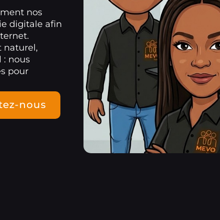
ement nos
e digitale afin
ternet.
 naturel,
 : nous
es pour
tez-nous