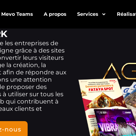
Mevo Teams
A propos
Services
Réalisa
RK
e les entreprises de
gne grâce à des sites
ertir leurs visiteurs
 la création, la
et afin de répondre aux
ons une attention
n de proposer des
 utiliser sur tous les
b qui contribuent à
eaux clients et
z-nous