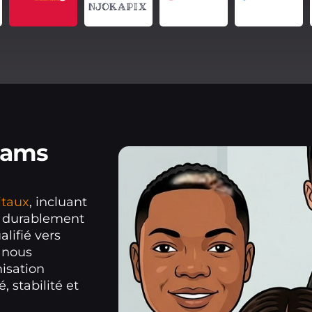
eams
itaux
, incluant
r durablement
alifié vers
, nous
misation
, stabilité et