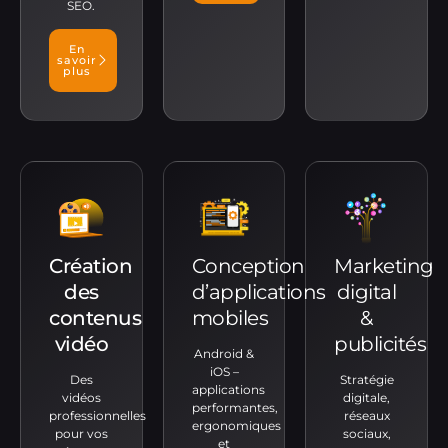
SEO.
En
savoir
plus
Création
Conception
Marketing
des
d’applications
digital
contenus
mobiles
&
vidéo
publicités
Android &
iOS –
Des
Stratégie
applications
vidéos
digitale,
performantes,
professionnelles
réseaux
ergonomiques
pour vos
sociaux,
et