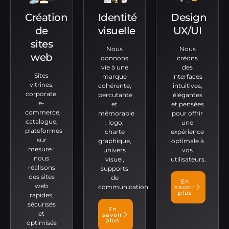
Création
Identité
Design
de
visuelle
UX/UI
sites
Nous
Nous
web
donnons
créons
vie à une
des
Sites
marque
interfaces
vitrines,
cohérente,
intuitives,
corporate,
percutante
élégantes
e-
et
et pensées
commerce,
mémorable
pour offrir
catalogue,
: logo,
une
plateformes
charte
expérience
sur
graphique,
optimale à
mesure :
univers
vos
nous
visuel,
utilisateurs.
réalisons
supports
des sites
de
En
web
communication.
savoir
plus
rapides,
sécurisés
En
et
savoir
plus
optimisés