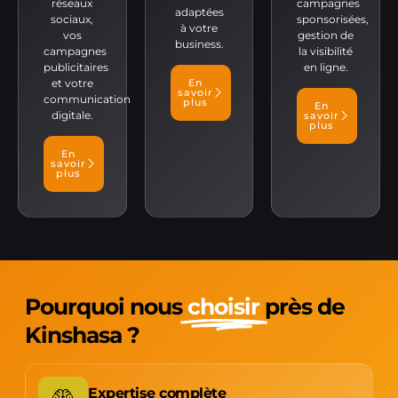
réseaux
campagnes
adaptées
sociaux,
sponsorisées,
à votre
vos
gestion de
business.
campagnes
la visibilité
publicitaires
en ligne.
et votre
En
savoir
communication
plus
En
digitale.
savoir
plus
En
savoir
plus
Pourquoi nous
choisir
près de
Kinshasa ?
Expertise complète