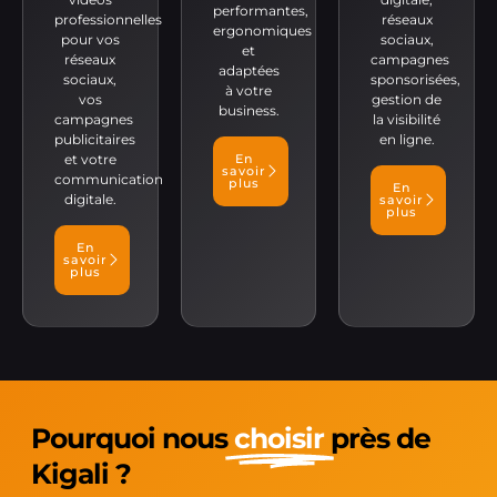
performantes,
professionnelles
réseaux
ergonomiques
pour vos
sociaux,
et
réseaux
campagnes
adaptées
sociaux,
sponsorisées,
à votre
vos
gestion de
business.
campagnes
la visibilité
publicitaires
en ligne.
et votre
En
savoir
communication
plus
En
digitale.
savoir
plus
En
savoir
plus
Pourquoi nous
choisir
près de
Kigali ?