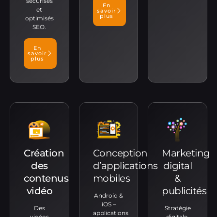
sécurisés
En
et
savoir
plus
optimisés
SEO.
En
savoir
plus
Création
Conception
Marketing
des
d’applications
digital
contenus
mobiles
&
vidéo
publicités
Android &
iOS –
Des
Stratégie
applications
vidéos
digitale,