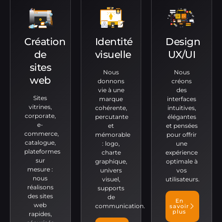
Création
Identité
Design
de
visuelle
UX/UI
sites
Nous
Nous
web
donnons
créons
vie à une
des
Sites
marque
interfaces
vitrines,
cohérente,
intuitives,
corporate,
percutante
élégantes
e-
et
et pensées
commerce,
mémorable
pour offrir
catalogue,
: logo,
une
plateformes
charte
expérience
sur
graphique,
optimale à
mesure :
univers
vos
nous
visuel,
utilisateurs.
réalisons
supports
des sites
de
En
web
communication.
savoir
plus
rapides,