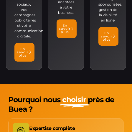
adaptées
sociaux,
sponsorisées,
à votre
vos
gestion de
business.
campagnes
la visibilité
publicitaires
en ligne.
et votre
En
savoir
communication
plus
En
digitale.
savoir
plus
En
savoir
plus
Pourquoi nous
choisir
près de
Buea ?
Expertise complète