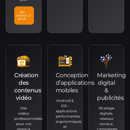
En
savoir
plus
Création
Conception
Marketing
des
d’applications
digital
contenus
mobiles
&
vidéo
publicités
Android &
iOS –
Des
Stratégie
applications
vidéos
digitale,
performantes,
professionnelles
réseaux
ergonomiques
pour vos
sociaux,
et
réseaux
campagnes