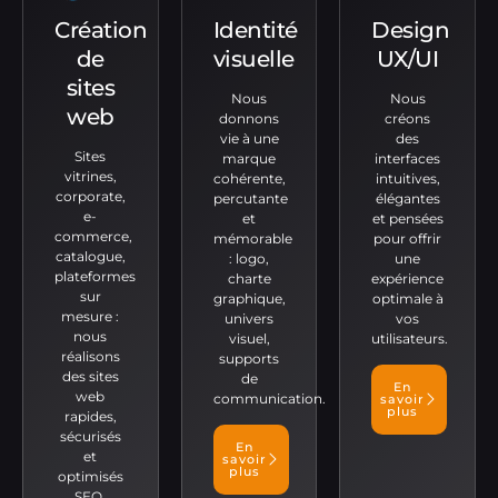
Création
Identité
Design
de
visuelle
UX/UI
sites
Nous
Nous
web
donnons
créons
vie à une
des
Sites
marque
interfaces
vitrines,
cohérente,
intuitives,
corporate,
percutante
élégantes
e-
et
et pensées
commerce,
mémorable
pour offrir
catalogue,
: logo,
une
plateformes
charte
expérience
sur
graphique,
optimale à
mesure :
univers
vos
nous
visuel,
utilisateurs.
réalisons
supports
des sites
de
En
web
communication.
savoir
plus
rapides,
sécurisés
En
et
savoir
plus
optimisés
SEO.