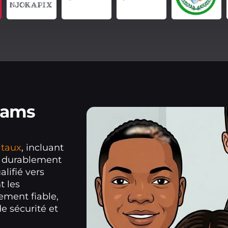
eams
itaux
, incluant
r durablement
alifié vers
t les
ement fiable,
e sécurité et