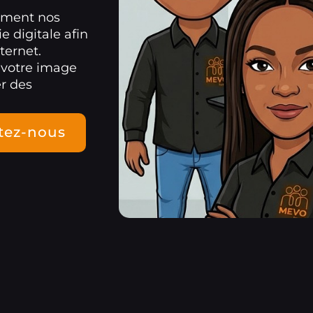
ement nos
e digitale afin
ternet.
 votre image
er des
tez-nous