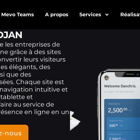
Mevo Teams
A propos
Services
Réalisa
IDJAN
e les entreprises de
ne grâce à des sites
ertir leurs visiteurs
nes élégants, des
si que des
ées. Chaque site est
avigation intuitive et
tablette et
ire au service de
présence en ligne en un
z-nous