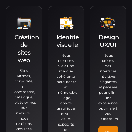
Création
Identité
Design
de
visuelle
UX/UI
sites
Nous
Nous
web
donnons
créons
vie à une
des
Sites
marque
interfaces
vitrines,
cohérente,
intuitives,
corporate,
percutante
élégantes
e-
et
et pensées
commerce,
mémorable
pour offrir
catalogue,
: logo,
une
plateformes
charte
expérience
sur
graphique,
optimale à
mesure :
univers
vos
nous
visuel,
utilisateurs.
réalisons
supports
des sites
de
En