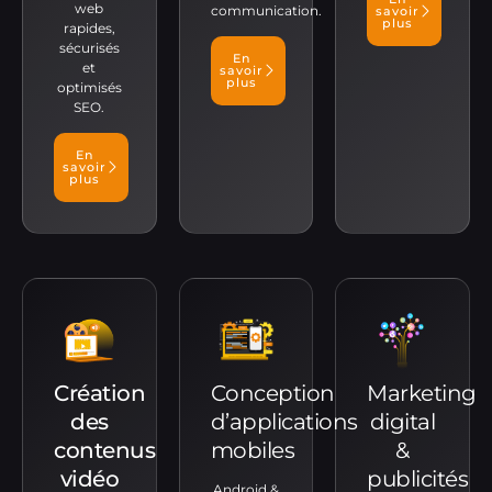
web
communication.
savoir
plus
rapides,
sécurisés
En
et
savoir
plus
optimisés
SEO.
En
savoir
plus
Création
Conception
Marketing
des
d’applications
digital
contenus
mobiles
&
vidéo
publicités
Android &