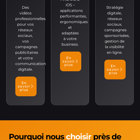
iOS –
Des
Stratégie
applications
vidéos
digitale,
performantes,
professionnelles
réseaux
ergonomiques
pour vos
sociaux,
et
réseaux
campagnes
adaptées
sociaux,
sponsorisées,
à votre
vos
gestion de
business.
campagnes
la visibilité
publicitaires
en ligne.
et votre
En
savoir
communication
plus
En
digitale.
savoir
plus
En
savoir
plus
Pourquoi nous
choisir
près de