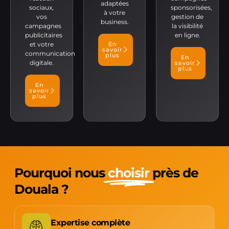
adaptées
sociaux,
sponsorisées,
à votre
vos
gestion de
business.
campagnes
la visibilité
publicitaires
en ligne.
et votre
En
savoir
communication
plus
En
digitale.
savoir
plus
En
savoir
plus
Pourquoi nous
choisir
près de
Douala ?
Expertise complète