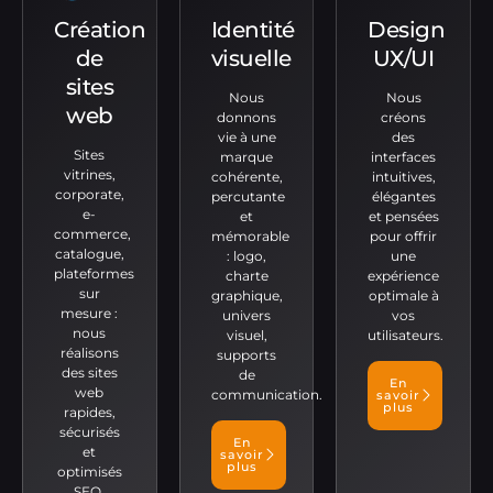
Création
Identité
Design
de
visuelle
UX/UI
sites
Nous
Nous
web
donnons
créons
vie à une
des
Sites
marque
interfaces
vitrines,
cohérente,
intuitives,
corporate,
percutante
élégantes
e-
et
et pensées
commerce,
mémorable
pour offrir
catalogue,
: logo,
une
plateformes
charte
expérience
sur
graphique,
optimale à
mesure :
univers
vos
nous
visuel,
utilisateurs.
réalisons
supports
des sites
de
En
web
communication.
savoir
plus
rapides,
sécurisés
En
et
savoir
plus
optimisés
SEO.