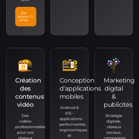
En
savoir
plus
Création
Conception
Marketing
des
d’applications
digital
contenus
mobiles
&
vidéo
publicités
Android &
iOS –
Des
Stratégie
applications
vidéos
digitale,
performantes,
professionnelles
réseaux
ergonomiques
pour vos
sociaux,
et
réseaux
campagnes