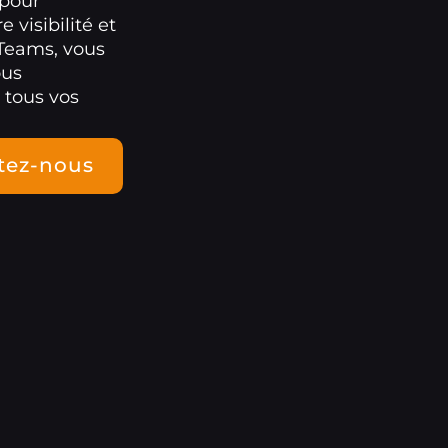
pour
 visibilité et
Teams, vous
ous
 tous vos
tez-nous