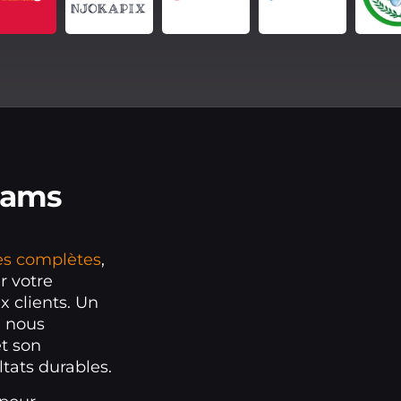
eams
les complètes
,
r votre
x clients. Un
: nous
t son
tats durables.