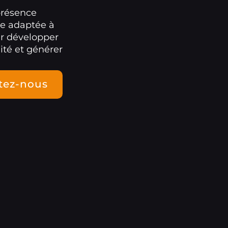
présence
le adaptée à
ur développer
ité et générer
tez-nous