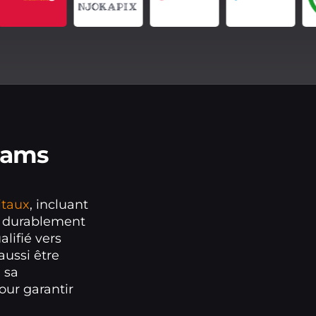
eams
itaux
, incluant
r durablement
alifié vers
aussi être
 sa
ur garantir