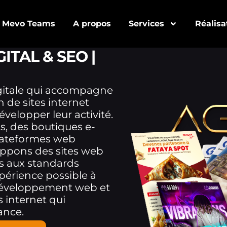
Mevo Teams
A propos
Services
Réalisa
TAL & SEO |
igitale qui accompagne
n de sites internet
elopper leur activité.
s, des boutiques e-
lateformes web
oppons des sites web
és aux standards
xpérience possible à
n développement web et
s internet qui
ance.