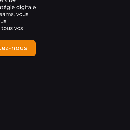
e sites
atégie digitale
Teams, vous
ous
 tous vos
tez-nous