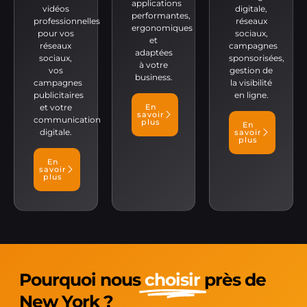
applications
vidéos
digitale,
performantes,
professionnelles
réseaux
ergonomiques
pour vos
sociaux,
et
réseaux
campagnes
adaptées
sociaux,
sponsorisées,
à votre
vos
gestion de
business.
campagnes
la visibilité
publicitaires
en ligne.
et votre
En
savoir
communication
plus
En
digitale.
savoir
plus
En
savoir
plus
Pourquoi nous
choisir
près de
New York ?