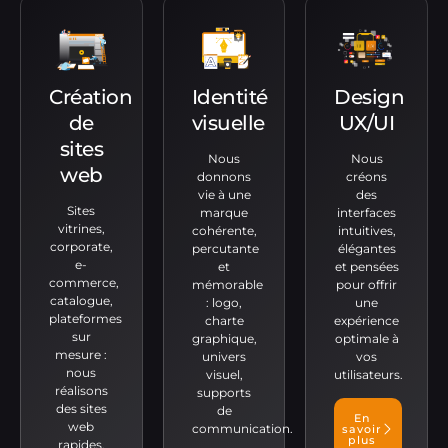
Création
Identité
Design
de
visuelle
UX/UI
sites
Nous
Nous
web
donnons
créons
vie à une
des
Sites
marque
interfaces
vitrines,
cohérente,
intuitives,
corporate,
percutante
élégantes
e-
et
et pensées
commerce,
mémorable
pour offrir
catalogue,
: logo,
une
plateformes
charte
expérience
sur
graphique,
optimale à
mesure :
univers
vos
nous
visuel,
utilisateurs.
réalisons
supports
des sites
de
En
web
communication.
savoir
plus
rapides,