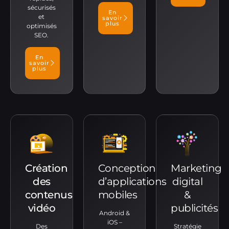
sécurisés
En
et
savoir
plus
optimisés
SEO.
En
savoir
plus
Création
Conception
Marketing
des
d’applications
digital
contenus
mobiles
&
vidéo
publicités
Android &
iOS –
Des
Stratégie