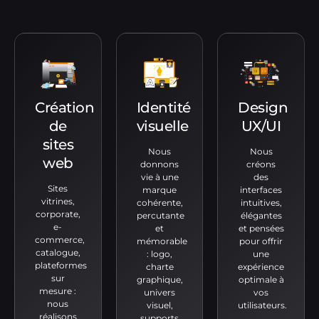
Création
Identité
Design
de
visuelle
UX/UI
sites
Nous
Nous
web
donnons
créons
vie à une
des
Sites
marque
interfaces
vitrines,
cohérente,
intuitives,
corporate,
percutante
élégantes
e-
et
et pensées
commerce,
mémorable
pour offrir
catalogue,
: logo,
une
plateformes
charte
expérience
sur
graphique,
optimale à
mesure :
univers
vos
nous
visuel,
utilisateurs.
réalisons
supports