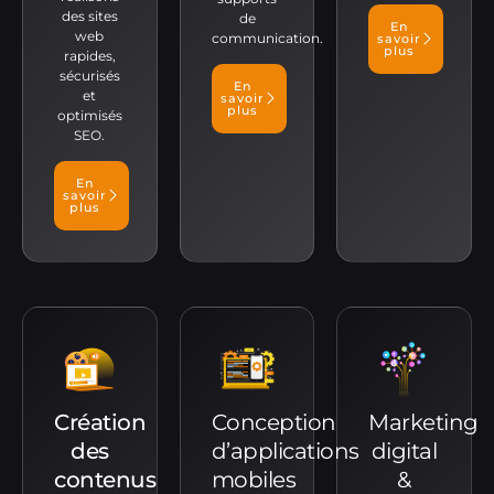
des sites
de
En
web
communication.
savoir
plus
rapides,
sécurisés
En
et
savoir
plus
optimisés
SEO.
En
savoir
plus
Création
Conception
Marketing
des
d’applications
digital
contenus
mobiles
&