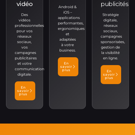
vidéo
publicités
Android &
iOS –
Des
Stratégie
applications
vidéos
digitale,
performantes,
professionnelles
réseaux
ergonomiques
pour vos
sociaux,
et
réseaux
campagnes
adaptées
sociaux,
sponsorisées,
à votre
vos
gestion de
business.
campagnes
la visibilité
publicitaires
en ligne.
et votre
En
savoir
communication
plus
En
digitale.
savoir
plus
En
savoir
plus