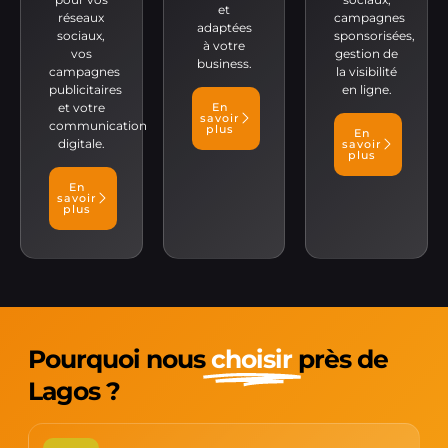
et
réseaux
campagnes
adaptées
sociaux,
sponsorisées,
à votre
vos
gestion de
business.
campagnes
la visibilité
publicitaires
en ligne.
et votre
En
savoir
communication
plus
En
digitale.
savoir
plus
En
savoir
plus
Pourquoi nous
choisir
près de
Lagos ?