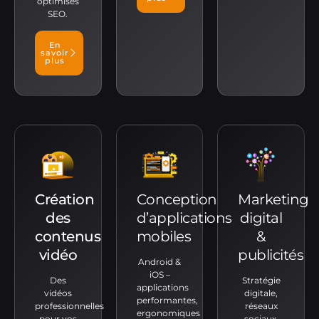
optimisés
SEO.
En
savoir
plus
Création
Conception
Marketing
des
d’applications
digital
contenus
mobiles
&
vidéo
publicités
Android &
iOS –
Des
Stratégie
applications
vidéos
digitale,
performantes,
professionnelles
réseaux
ergonomiques
pour vos
sociaux,