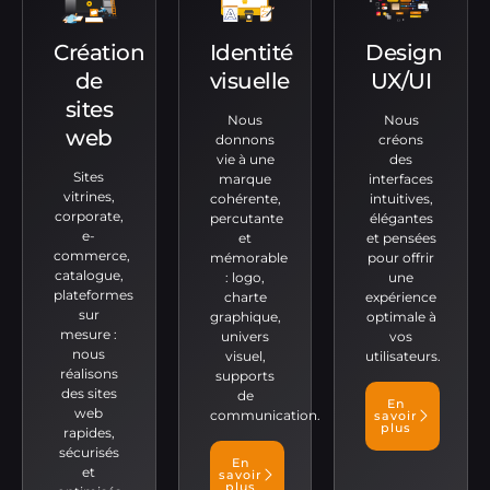
Création
Identité
Design
de
visuelle
UX/UI
sites
Nous
Nous
web
donnons
créons
vie à une
des
Sites
marque
interfaces
vitrines,
cohérente,
intuitives,
corporate,
percutante
élégantes
e-
et
et pensées
commerce,
mémorable
pour offrir
catalogue,
: logo,
une
plateformes
charte
expérience
sur
graphique,
optimale à
mesure :
univers
vos
nous
visuel,
utilisateurs.
réalisons
supports
des sites
de
En
web
communication.
savoir
plus
rapides,
sécurisés
En
et
savoir
plus