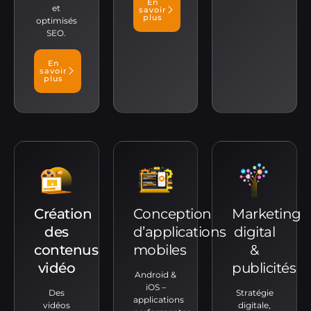
En
et
savoir
plus
optimisés
SEO.
En
savoir
plus
Création
Conception
Marketing
des
d’applications
digital
contenus
mobiles
&
vidéo
publicités
Android &
iOS –
Des
Stratégie
applications
vidéos
digitale,