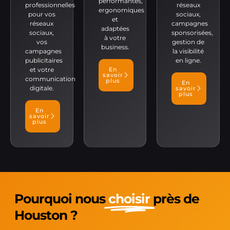
performantes,
professionnelles
réseaux
ergonomiques
pour vos
sociaux,
et
réseaux
campagnes
adaptées
sociaux,
sponsorisées,
à votre
vos
gestion de
business.
campagnes
la visibilité
publicitaires
en ligne.
et votre
En
savoir
communication
plus
En
digitale.
savoir
plus
En
savoir
plus
Pourquoi nous
choisir
près de
Houston ?