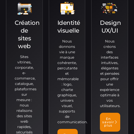
Création
Identité
Design
de
visuelle
UX/UI
sites
Nous
Nous
web
donnons
créons
vie à une
des
Sites
marque
interfaces
vitrines,
cohérente,
intuitives,
corporate,
percutante
élégantes
e-
et
et pensées
commerce,
mémorable
pour offrir
catalogue,
: logo,
une
plateformes
charte
expérience
sur
graphique,
optimale à
mesure :
univers
vos
nous
visuel,
utilisateurs.
réalisons
supports
des sites
de
En
web
communication.
savoir
plus
rapides,
sécurisés