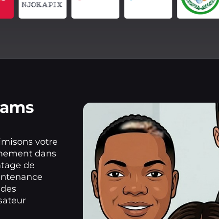
eams
imisons votre
onnement dans
ntage de
aintenance
 des
sateur