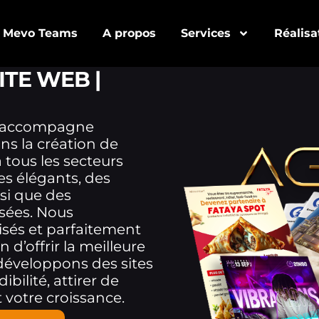
Mevo Teams
A propos
Services
Réalisa
ITE WEB |
accompagne
s la création de
 tous les secteurs
nes élégants, des
si que des
sées. Nous
isés et parfaitement
d’offrir la meilleure
 développons des sites
bilité, attirer de
 votre croissance.