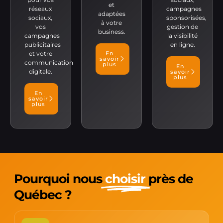
et
réseaux
campagnes
adaptées
sociaux,
sponsorisées,
à votre
vos
gestion de
business.
campagnes
la visibilité
publicitaires
en ligne.
et votre
En
savoir
communication
plus
En
digitale.
savoir
plus
En
savoir
plus
Pourquoi nous
choisir
près de
Québec ?