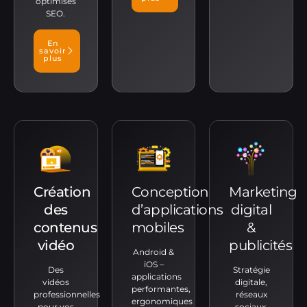
optimisés
SEO.
En
savoir
plus
Création
Conception
Marketing
des
d’applications
digital
contenus
mobiles
&
vidéo
publicités
Android &
iOS –
Des
Stratégie
applications
vidéos
digitale,
performantes,
professionnelles
réseaux
ergonomiques
pour vos
sociaux,