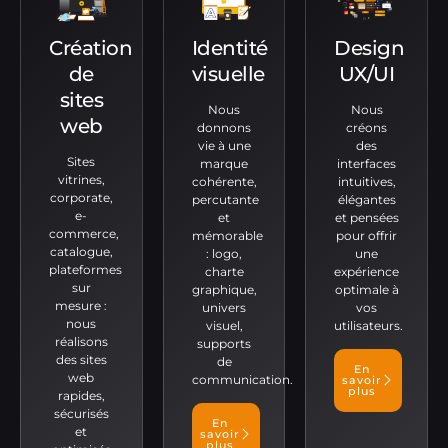
Création
Identité
Design
de
visuelle
UX/UI
sites
Nous
Nous
web
donnons
créons
vie à une
des
Sites
marque
interfaces
vitrines,
cohérente,
intuitives,
corporate,
percutante
élégantes
e-
et
et pensées
commerce,
mémorable
pour offrir
catalogue,
: logo,
une
plateformes
charte
expérience
sur
graphique,
optimale à
mesure :
univers
vos
nous
visuel,
utilisateurs.
réalisons
supports
des sites
de
En
web
communication.
savoir
plus
rapides,
sécurisés
En
et
savoir
plus