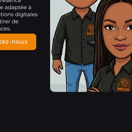
présence
le adaptée à
ions digitales
tirer de
ces.
tez-nous