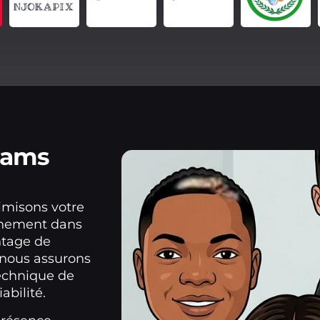
eams
imisons votre
onnement dans
ntage de
, nous assurons
technique de
iabilité.