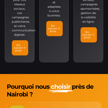
et
réseaux
campagnes
adaptées
sociaux,
sponsorisées,
à votre
vos
gestion de
business.
campagnes
la visibilité
publicitaires
en ligne.
et votre
En
savoir
communication
plus
En
digitale.
savoir
plus
En
savoir
plus
Pourquoi nous
choisir
près de
Nairobi ?