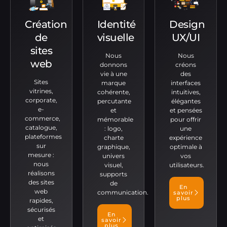
Création
Identité
Design
de
visuelle
UX/UI
sites
Nous
Nous
web
donnons
créons
vie à une
des
Sites
marque
interfaces
vitrines,
cohérente,
intuitives,
corporate,
percutante
élégantes
e-
et
et pensées
commerce,
mémorable
pour offrir
catalogue,
: logo,
une
plateformes
charte
expérience
sur
graphique,
optimale à
mesure :
univers
vos
nous
visuel,
utilisateurs.
réalisons
supports
des sites
de
En
web
communication.
savoir
plus
rapides,
sécurisés
En
et
savoir
plus