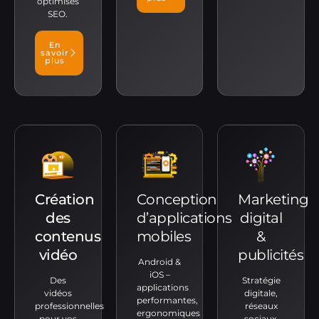
optimisés
SEO.
En
savoir
plus
Création
Conception
Marketing
des
d’applications
digital
contenus
mobiles
&
vidéo
publicités
Android &
iOS –
Des
Stratégie
applications
vidéos
digitale,
performantes,
professionnelles
réseaux
ergonomiques
pour vos
sociaux,